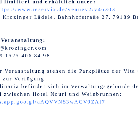
d limitiert und erhältlich unter:
ttps://www.reservix.de/venuev2/v46303
d Krozinger Lädele, Bahnhofstraße 27, 79189 B
 Veranstaltung:
l@krozinger.com
49 1525 406 84 98
 Veranstaltung stehen die Parkplätze der Vita 
 zur Verfügung.
linaria befindet sich im Verwaltungsgebäude d
 zwischen Hotel Nouri und Weinbrunnen:
ps.app.goo.gl/aAQVVNS3wACV9ZAf7