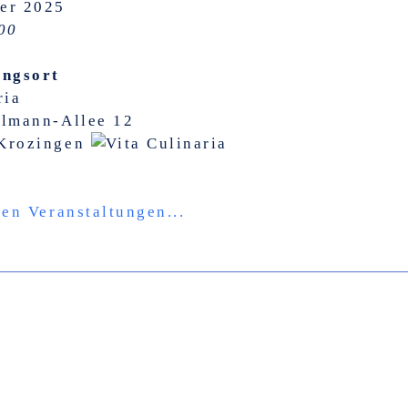
er 2025
00
ungsort
ria
llmann-Allee 12
Krozingen
len Veranstaltungen...