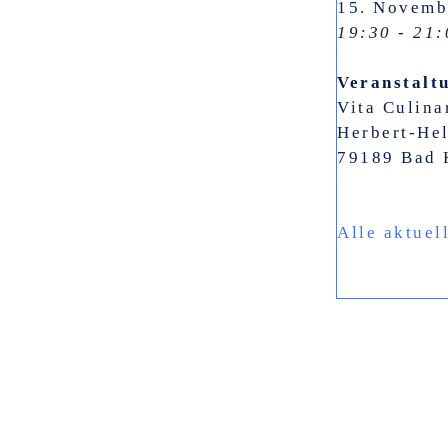
15. Novemb
19:30 - 21:
Veranstalt
Vita Culina
Herbert-He
79189 Bad 
Alle aktuel