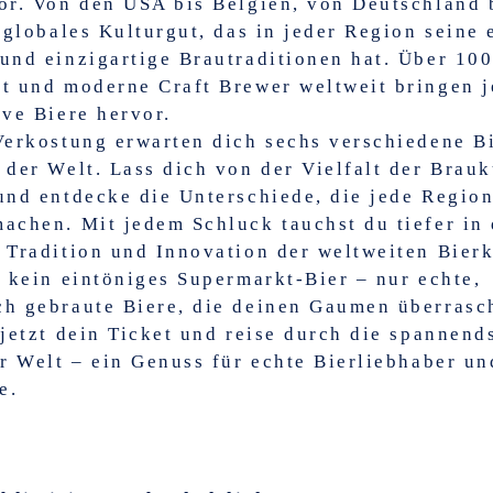
or. Von den USA bis Belgien, von Deutschland 
n globales Kulturgut, das in jeder Region seine 
und einzigartige Brautraditionen hat. Über 100
t und moderne Craft Brewer weltweit bringen j
ive Biere hervor.
Verkostung erwarten dich sechs verschiedene B
 der Welt. Lass dich von der Vielfalt der Brauk
und entdecke die Unterschiede, die jede Region
achen. Mit jedem Schluck tauchst du tiefer in 
 Tradition und Innovation der weltweiten Bierk
s kein eintöniges Supermarkt-Bier – nur echte,
ch gebraute Biere, die deinen Gaumen überrasc
 jetzt dein Ticket und reise durch die spannend
er Welt – ein Genuss für echte Bierliebhaber un
e.