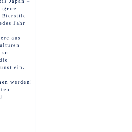
bis Japan –
eigene
 Bierstile
edes Jahr
iere aus
ulturen
 so
die
unst ein.
hen werden!
sten
d