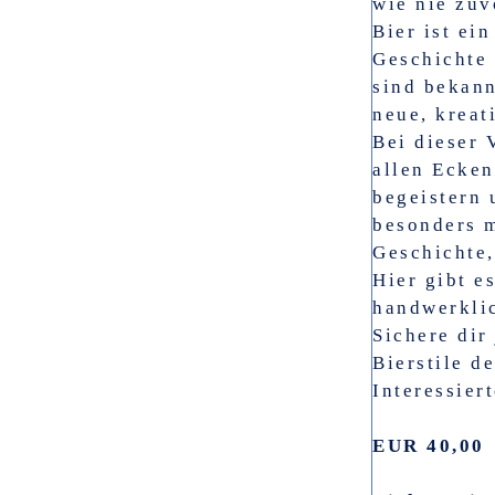
wie nie zuv
Bier ist ei
Geschichte 
sind bekann
neue, kreat
Bei dieser 
allen Ecken
begeistern 
besonders m
Geschichte,
Hier gibt e
handwerkli
Sichere dir
Bierstile d
Interessiert
EUR 40,00