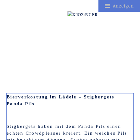
Anzeigen
Zum
Inhalt
springen
Bierverkostung im Lädele – Stigbergets
Panda Pils
Stigbergets haben mit dem Panda Pils einen
echten Crowdpleaser kreiert. Ein weiches Pils
mit knackigem Abgang. Sauber gebraut mit