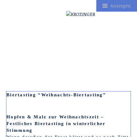
Anzeigen
Zum
Inhalt
springen
Biertasting “Weihnachts-Biertasting”
Hopfen & Malz zur Weihnachtszeit –
Festliches Biertasting in winterlicher
Stimmung
Wenn draußen der Frost klirrt und es nach Zimt